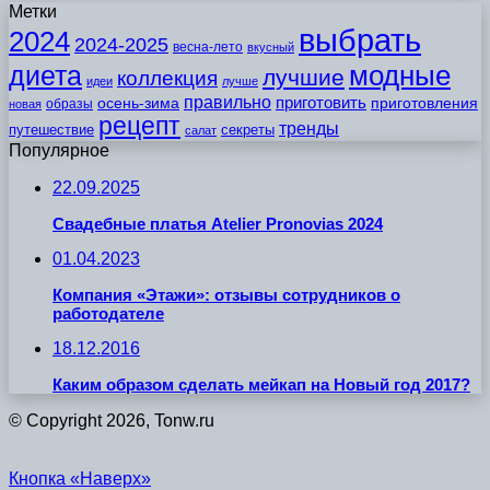
Метки
выбрать
2024
2024-2025
весна-лето
вкусный
модные
диета
лучшие
коллекция
идеи
лучше
правильно
приготовить
осень-зима
приготовления
образы
новая
рецепт
тренды
путешествие
секреты
салат
Популярное
22.09.2025
Свадебные платья Atelier Pronovias 2024
01.04.2023
Компания «Этажи»: отзывы сотрудников о
работодателе
18.12.2016
Каким образом сделать мейкап на Новый год 2017?
© Copyright 2026, Tonw.ru
Кнопка «Наверх»