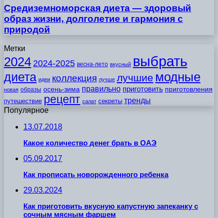
Средиземноморская диета — здоровый
образ жизни, долголетие и гармония с
природой
Метки
выбрать
2024
2024-2025
весна-лето
вкусный
модные
диета
лучшие
коллекция
идеи
лучше
правильно
приготовить
осень-зима
приготовления
образы
новая
рецепт
тренды
путешествие
секреты
салат
Популярное
13.07.2018
Какое количество денег брать в ОАЭ
05.09.2017
Как прописать новорожденного ребенка
29.03.2024
Как приготовить вкусную капустную запеканку с
сочным мясным фаршем