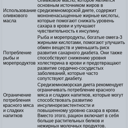
Оливковое масло, которое является
основным источником жиров в
Использование
средиземноморской диете, содержит
оливкового
мононенасыщенные жирные кислоты,
масла
которые помогают снижать уровень
сахара в крови и улучшают
чувствительность к инсулину.
Рыба и морепродукты, богатые омега-3
жирными кислотами, помогают улучшить
обмен веществ и уменьшить риск
Потребление
развития сахарного диабета. Они также
рыбы и
способствуют снижению уровня
морепродуктов
холестерина в крови и предотвращают
развитие сердечно-сосудистых
заболеваний, которые часто
сопутствуют диабету.
Средиземноморская диета рекомендует
ограничивать потребление красного
Ограничение
мяса и сладких напитков, которые могут
потребления
способствовать развитию
красного мяса
инсулинорезистентности и
и сладких
повышенному уровню сахара в крови.
напитков
Вместо этого, рацион включает в себя
больше растительных белков и
нежирных молочных продуктов.