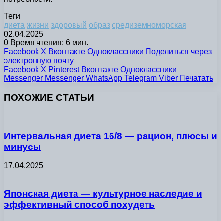
Теги
диета
жизни
здоровый
образ
средиземноморская
02.04.2025
0
Время чтения: 6 мин.
Facebook
X
Вконтакте
Одноклассники
Поделиться через
электронную почту
Facebook
X
Pinterest
Вконтакте
Одноклассники
Messenger
Messenger
WhatsApp
Telegram
Viber
Печатать
ПОХОЖИЕ СТАТЬИ
Интервальная диета 16/8 — рацион, плюсы и
минусы
17.04.2025
Японская диета — культурное наследие и
эффективный способ похудеть