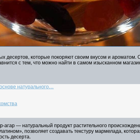
х десертов, которые покоряют своим вкусом и ароматом. О
внится с тем, что можно найти в самом изысканном магази
 основе натурального…
комства
гар-агар — натуральный продукт растительного происхожде
тином», позволяет создавать текстуру мармелада, которая 
ость десерта.