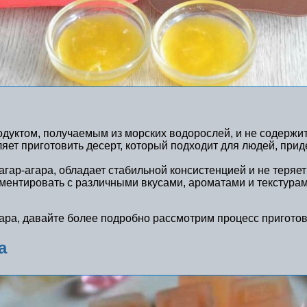
одуктом, получаемым из морских водорослей, и не содержи
ляет приготовить десерт, который подходит для людей, при
агар-агара, обладает стабильной консистенцией и не теря
иментировать с различными вкусами, ароматами и текстура
ара, давайте более подробно рассмотрим процесс приготов
а