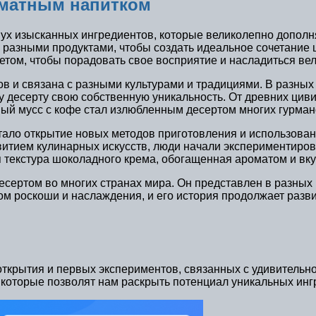
оматным напитком
ух изысканных ингредиентов, которые великолепно дополня
с разными продуктами, чтобы создать идеальное сочетание
том, чтобы порадовать свое восприятие и насладиться ве
ов и связана с разными культурами и традициями. В разны
у десерту свою собственную уникальность. От древних цив
ый мусс с кофе стал излюбленным десертом многих гурмано
ало открытие новых методов приготовления и использован
звитием кулинарных искусств, люди начали экспериментиров
 текстура шоколадного крема, обогащенная ароматом и вк
сертом во многих странах мира. Он представлен в разных
ом роскоши и наслаждения, и его история продолжает разв
крытия и первых экспериментов, связанных с удивительно
 которые позволят нам раскрыть потенциал уникальных инг