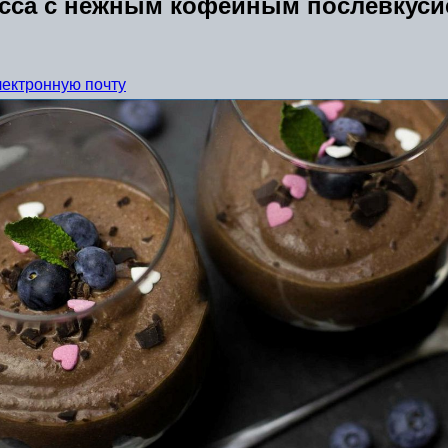
усса с нежным кофейным послевкус
лектронную почту