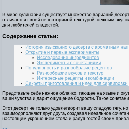
В мире кулинарии существует множество вариаций десерто
отличается своей неповторимой текстурой, нежным вкусо
для любителей сладостей.
Содержание статьи:
История изысканного десерта с ароматным нап
Открытие и первые эксперименты
Исследование ингредиентов
Эксперименты с сочетаниями
Популярность и разнообразие рецептов
Разнообразие вкусов и текстур
Интересные рецепты и комбинации
Секреты приготовления и идеи для сервировки
Представьте себе нежное облачко, тающее на языке и ок
ваши чувства и дарит ощущение бодрости. Такое сочетание
Этот десерт не только удовлетворит вашу сладкую тягу, 
взаимодополняют друг друга, создавая идеальное сочета
настоящим украшением стола и радуя гостей своим прив