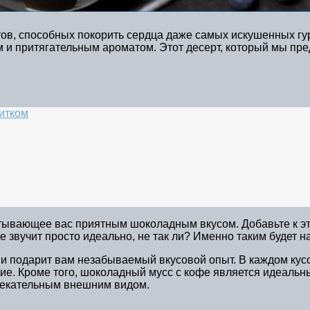
в, способных покорить сердца даже самых искушенных гурм
м и притягательным ароматом. Этот десерт, который мы пр
итком
утывающее вас приятным шоколадным вкусом. Добавьте к эт
 звучит просто идеально, не так ли? Именно таким будет н
но и подарит вам незабываемый вкусовой опыт. В каждом ку
ние. Кроме того, шоколадный мусс с кофе является идеаль
лекательным внешним видом.