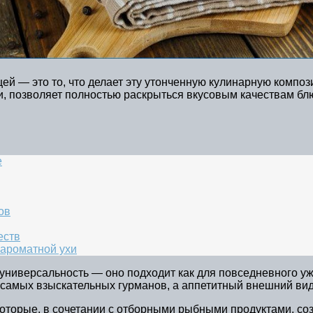
щей — это то, что делает эту утонченную кулинарную комп
, позволяет полностью раскрыться вкусовым качествам бл
е
ов
еств
 ароматной ухи
ниверсальность — оно подходит как для повседневного ужин
самых взыскательных гурманов, а аппетитный внешний вид
оторые, в сочетании с отборными рыбными продуктами, со