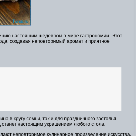
озицию настоящим шедевром в мире гастрономии. Этот
юда, создавая неповторимый аромат и приятное
а в кругу семьи, так и для праздничного застолья.
 станет настоящим украшением любого стола.
здают неповторимое кулинарное произведение искусства.