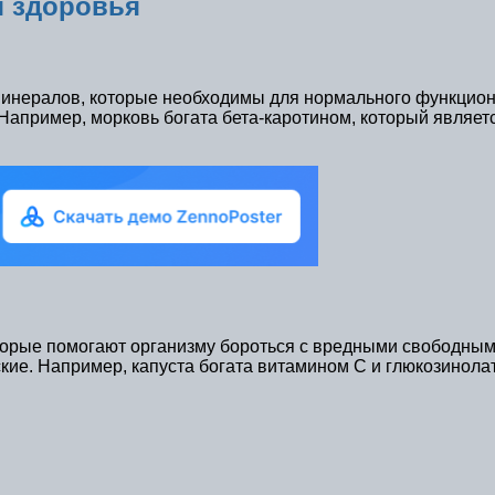
я здоровья
нералов, которые необходимы для нормального функционир
Например, морковь богата бета-каротином, который являет
торые помогают организму бороться с вредными свободны
ские. Например, капуста богата витамином С и глюкозинол