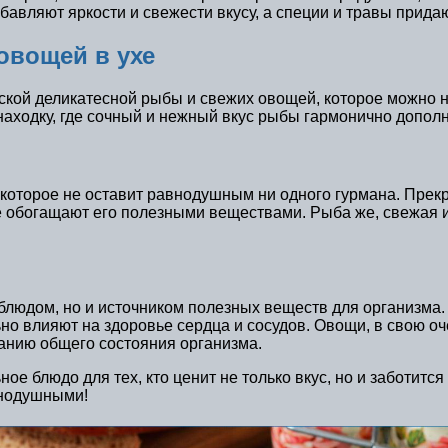
авляют яркости и свежести вкусу, а специи и травы прида
овощей в ухе
кой деликатесной рыбы и свежих овощей, которое можно на
аходку, где сочный и нежный вкус рыбы гармонично допол
 которое не оставит равнодушным ни одного гурмана. Прек
кже обогащают его полезными веществами. Рыба же, свежая 
 блюдом, но и источником полезных веществ для организма
 влияют на здоровье сердца и сосудов. Овощи, в свою оче
анию общего состояния организма.
ое блюдо для тех, кто ценит не только вкус, но и заботитс
внодушными!