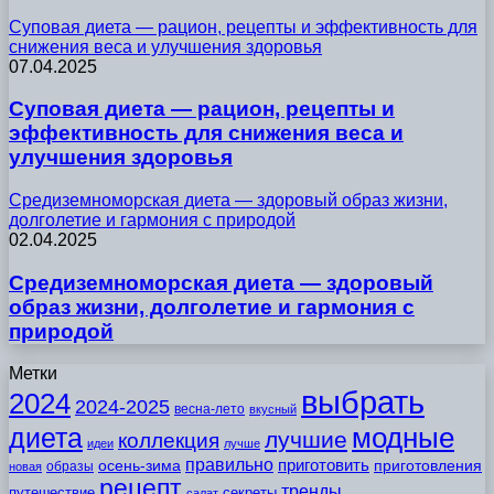
Суповая диета — рацион, рецепты и эффективность для
снижения веса и улучшения здоровья
07.04.2025
Суповая диета — рацион, рецепты и
эффективность для снижения веса и
улучшения здоровья
Средиземноморская диета — здоровый образ жизни,
долголетие и гармония с природой
02.04.2025
Средиземноморская диета — здоровый
образ жизни, долголетие и гармония с
природой
Метки
выбрать
2024
2024-2025
весна-лето
вкусный
модные
диета
лучшие
коллекция
идеи
лучше
правильно
приготовить
осень-зима
приготовления
образы
новая
рецепт
тренды
путешествие
секреты
салат