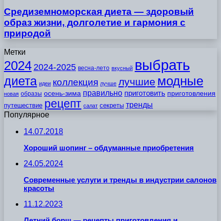
Средиземноморская диета — здоровый
образ жизни, долголетие и гармония с
природой
Метки
выбрать
2024
2024-2025
весна-лето
вкусный
модные
диета
лучшие
коллекция
идеи
лучше
правильно
приготовить
осень-зима
приготовления
образы
новая
рецепт
тренды
путешествие
секреты
салат
Популярное
14.07.2018
Хороший шопинг – обдуманные приобретения
24.05.2024
Современные услуги и тренды в индустрии салонов
красоты
11.12.2023
Летний борщ — рецепты приготовления и