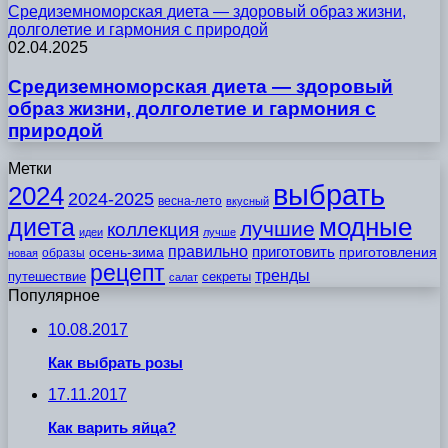
Средиземноморская диета — здоровый образ жизни,
долголетие и гармония с природой
02.04.2025
Средиземноморская диета — здоровый
образ жизни, долголетие и гармония с
природой
Метки
выбрать
2024
2024-2025
весна-лето
вкусный
модные
диета
лучшие
коллекция
идеи
лучше
правильно
приготовить
осень-зима
приготовления
образы
новая
рецепт
тренды
путешествие
секреты
салат
Популярное
10.08.2017
Как выбрать розы
17.11.2017
Как варить яйца?