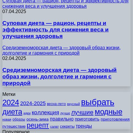
Суповая диета — рацион, рецепты и эффективность для
снижения веса и улучшения здоровья
07.04.2025
Суповая диета — рацион, рецепты и
эффективность для снижения веса и
улучшения здоровья
Средиземноморская диета — здоровый образ жизни,
долголетие и гармония с природой
02.04.2025
Средиземноморская диета — здоровый
образ жизни, долголетие и гармония с
природой
Метки
выбрать
2024
2024-2025
весна-лето
вкусный
модные
диета
лучшие
коллекция
идеи
лучше
правильно
приготовить
осень-зима
приготовления
образы
новая
рецепт
тренды
путешествие
секреты
салат
Популярное