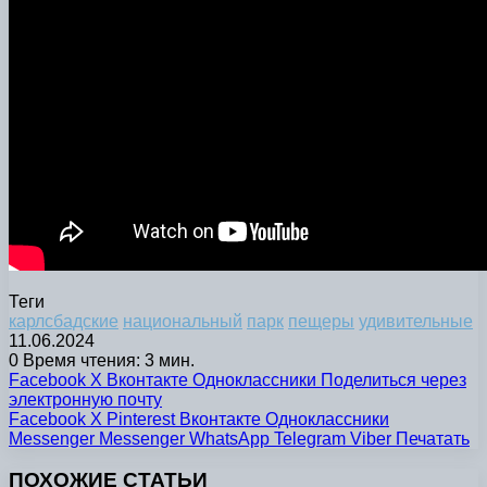
Теги
карлсбадские
национальный
парк
пещеры
удивительные
11.06.2024
0
Время чтения: 3 мин.
Facebook
X
Вконтакте
Одноклассники
Поделиться через
электронную почту
Facebook
X
Pinterest
Вконтакте
Одноклассники
Messenger
Messenger
WhatsApp
Telegram
Viber
Печатать
ПОХОЖИЕ СТАТЬИ