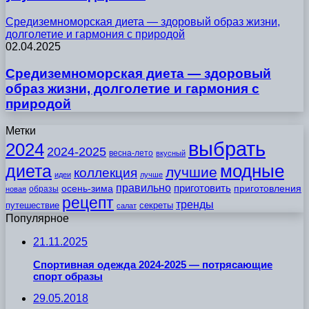
Средиземноморская диета — здоровый образ жизни,
долголетие и гармония с природой
02.04.2025
Средиземноморская диета — здоровый
образ жизни, долголетие и гармония с
природой
Метки
выбрать
2024
2024-2025
весна-лето
вкусный
модные
диета
лучшие
коллекция
идеи
лучше
правильно
приготовить
осень-зима
приготовления
образы
новая
рецепт
тренды
путешествие
секреты
салат
Популярное
21.11.2025
Спортивная одежда 2024-2025 — потрясающие
спорт образы
29.05.2018