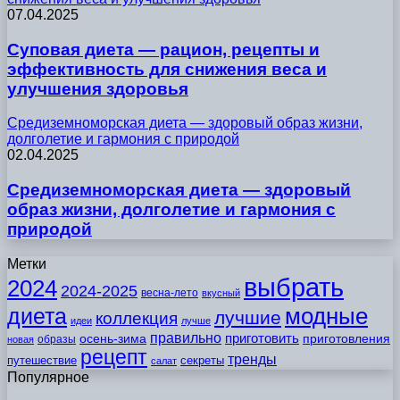
07.04.2025
Суповая диета — рацион, рецепты и
эффективность для снижения веса и
улучшения здоровья
Средиземноморская диета — здоровый образ жизни,
долголетие и гармония с природой
02.04.2025
Средиземноморская диета — здоровый
образ жизни, долголетие и гармония с
природой
Метки
выбрать
2024
2024-2025
весна-лето
вкусный
модные
диета
лучшие
коллекция
идеи
лучше
правильно
приготовить
осень-зима
приготовления
образы
новая
рецепт
тренды
путешествие
секреты
салат
Популярное