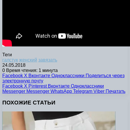
Теги
галстук
женский
завязать
24.05.2018
0
Время чтения: 1 минута
Facebook
X
Вконтакте
Одноклассники
Поделиться через
электронную почту
Facebook
X
Pinterest
Вконтакте
Одноклассники
Messenger
Messenger
WhatsApp
Telegram
Viber
Печатать
ПОХОЖИЕ СТАТЬИ