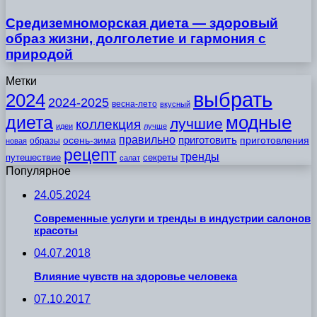
Средиземноморская диета — здоровый
образ жизни, долголетие и гармония с
природой
Метки
выбрать
2024
2024-2025
весна-лето
вкусный
модные
диета
лучшие
коллекция
идеи
лучше
правильно
приготовить
осень-зима
приготовления
образы
новая
рецепт
тренды
путешествие
секреты
салат
Популярное
24.05.2024
Современные услуги и тренды в индустрии салонов
красоты
04.07.2018
Влияние чувств на здоровье человека
07.10.2017