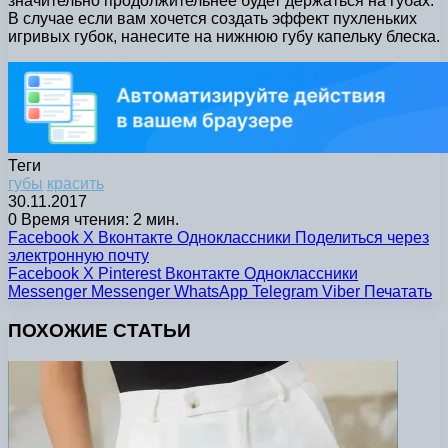
значительно продолжительнее будет держаться на губах.
В случае если вам хочется создать эффект пухленьких
игривых губок, нанесите на нижнюю губу капельку блеска.
Теги
губы
красить
30.11.2017
0
Время чтения: 2 мин.
Facebook
X
Вконтакте
Одноклассники
Поделиться через
электронную почту
Facebook
X
Pinterest
Вконтакте
Одноклассники
Messenger
Messenger
WhatsApp
Telegram
Viber
Печатать
ПОХОЖИЕ СТАТЬИ