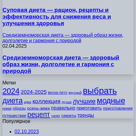
Суповая диета — рацион, рецепты и
эффективность для снижения веса и
улучшения здоровья
Средиземноморская диета — здоровый образ жизни,
долголетие и гармония с природой
02.04.2025
Средиземноморская диета — здоровый
образ жизни, долголетие и гармония с
природой
Метки
выбрать
2024
2024-2025
весна-лето
вкусный
модные
диета
лучшие
коллекция
идеи
лучше
правильно
приготовить
осень-зима
приготовления
образы
новая
рецепт
тренды
путешествие
секреты
салат
Популярное
02.10.2023