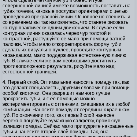
Чтобы сделать четкий контур и обвести губы
совершенной линией имеете возможность поставить на
губах точечки, каковые послужат ориентирами с целью
проведения прекрасной линии. Основное не спешить, и
со временем вы так наловчитесь, что станете рисовать
контур практически одним движением. В случае если
контурная линия оказалась через чур толстой и
контрастной, растушуйте её мало при помощи ватной
палочки. Чтобы мало откорректировать форму губ и
сделать их визуально пухлее, проведите контурным
карандашом, мало поддерживая естественную линию
губ. В случае если же вам необходимо достигнуть
противоположного результата, рисуйте мало над
естественной границей.
4. Первый слой. Оптимальнее наносить помаду так, как
это делают специалисты, другими словами при помощи
особой кисточки. Она разрешит намного лучше
прокрасить губы, и с её помощью можно
экспериментировать с оттенками, смешивая их в любой
комбинации. Наносите помаду от середины к краешкам
губ. По окончании того, как первый слой нанесен,
бережно поцелуйте бумажную салфетку, промокнув
излишки помады. Сейчас мало припудрите накрашенные
губы и нанесите второй слой помады. Так, она