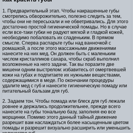
1. Предварительный этап. Чтобы накрашенные губы
смотрелись обворожительно, полезно следить за тем,
чтобы они не пересыхали и не обветривались. Для этого
достаточно простой гигиенической помады. Но в случае
если все-таки губки не радуют мягкой и гладкой кожей,
необходимо побаловать их сладеньким. В прямом
смысле. Сперва распарьте губы над ванночкой с
ромашкой, а после этого массажными движениями
нанесите на них мед. Он должен быть с маленьким
числом кристалликов сахара, чтобы скраб выполнил
возложенные на него задачи. Так вы поразите две
мишени одним выстрелом: избавитесь от омертвевшей
кожи на губах и подпитаете их нужными веществами,
содержащимися в меде. По окончании процедуры
удалите мед с губ и нанесите гигиеническую помаду или
питательный бальзам для губ.
2. Задаем тон. Чтобы помада или блеск для губ лежали
ровнее и держались продолжительнее, прежде всего
нанесите на губы тональную базу, заполняя ею все
морщинки. Помимо этого данный тайный движение
разрешит вам наслаждаться более насыщенным цветом
помады и разрешит визуально расширить или уменьшить