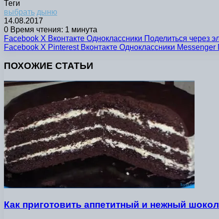
Теги
выбрать
дыню
14.08.2017
0
Время чтения: 1 минута
Facebook
X
Вконтакте
Одноклассники
Поделиться через э
Facebook
X
Pinterest
Вконтакте
Одноклассники
Messenger
ПОХОЖИЕ СТАТЬИ
Как приготовить аппетитный и нежный шокол