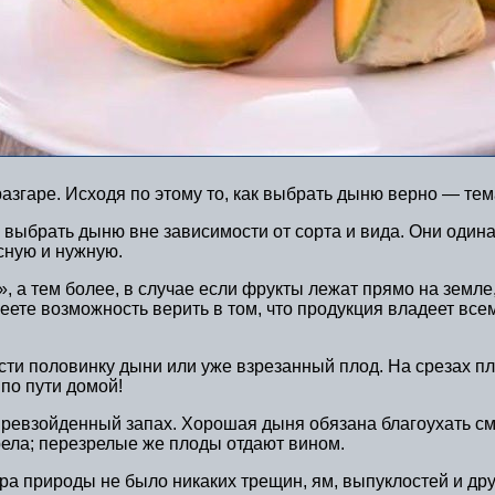
азгаре. Исходя по этому то, как выбрать дыню верно — те
ыбрать дыню вне зависимости от сорта и вида. Они одинак
сную и нужную.
, а тем более, в случае если фрукты лежат прямо на земле
меете возможность верить в том, что продукция владеет вс
ести половинку дыни или уже взрезанный плод. На срезах п
по пути домой!
ревзойденный запах. Хорошая дыня обязана благоухать сме
зрела; перезрелые же плоды отдают вином.
ра природы не было никаких трещин, ям, выпуклостей и дру