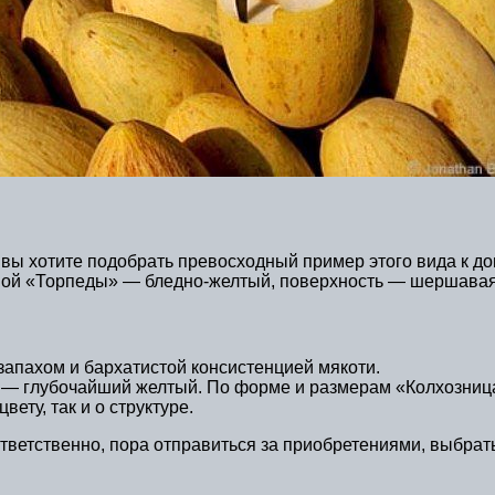
вы хотите подобрать превосходный пример этого вида к до
ной «Торпеды» — бледно-желтый, поверхность — шершавая 
апахом и бархатистой консистенцией мякоти.
— глубочайший желтый. По форме и размерам «Колхозница
ету, так и о структуре.
оответственно, пора отправиться за приобретениями, выбра