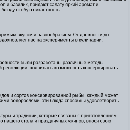
оп и базилик, придают салату яркий аромат и
т блюду особую пикантность.
оримым вкусом и разнообразием. От древности до
вдохновляет нас на эксперименты в кулинарии.
 древности были разработаны различные методы
ой революции, появилась возможность консервировать
идов и сортов консервированной рыбы, каждый может
скими водорослями, эти блюда способны удовлетворить
ьтуры и традиции, которые связаны с приготовлением
ью нашего стола и праздничных ужинов, внося свою