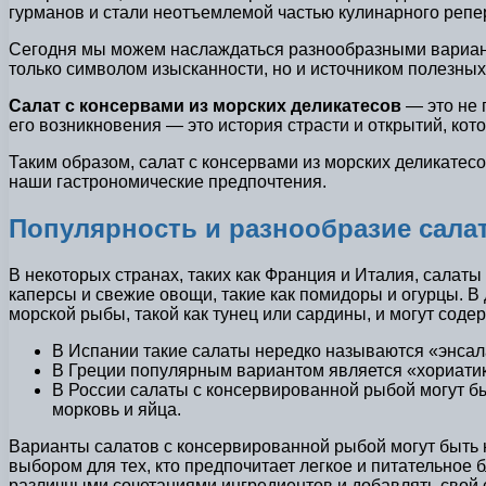
гурманов и стали неотъемлемой частью кулинарного репе
Сегодня мы можем наслаждаться разнообразными варианта
только символом изысканности, но и источником полезных
Салат с консервами из морских деликатесов
— это не 
его возникновения — это история страсти и открытий, кот
Таким образом, салат с консервами из морских деликатес
наши гастрономические предпочтения.
Популярность и разнообразие сала
В некоторых странах, таких как Франция и Италия, салат
каперсы и свежие овощи, такие как помидоры и огурцы. В
морской рыбы, такой как тунец или сардины, и могут соде
В Испании такие салаты нередко называются «энсала
В Греции популярным вариантом является «хориатики
В России салаты с консервированной рыбой могут бы
морковь и яйца.
Варианты салатов с консервированной рыбой могут быть н
выбором для тех, кто предпочитает легкое и питательное
различными сочетаниями ингредиентов и добавлять свой с