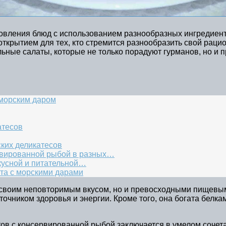
овления блюд с использованием разнообразных ингредиент
открытием для тех, кто стремится разнообразить свой рац
льные салаты, которые не только порадуют гурманов, но и
 морским даром
атесов
ких деликатесов
ервированной рыбой в разных…
кусной и питательной…
та с морскими дарами
 своим неповторимым вкусом, но и превосходными пищевы
очником здоровья и энергии. Кроме того, она богата белка
ов с консервированной рыбой заключается в умелом сочетан