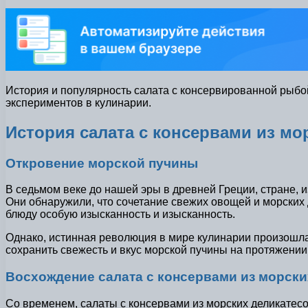
История и популярность салата с консервированной рыбо
экспериментов в кулинарии.
История салата с консервами из мо
Откровение морской пучины
В седьмом веке до нашей эры в древней Греции, стране, 
Они обнаружили, что сочетание свежих овощей и морских 
блюду особую изысканность и изысканность.
Однако, истинная революция в мире кулинарии произошла
сохранить свежесть и вкус морской пучины на протяжении
Восхождение салата с консервами из морски
Со временем, салаты с консервами из морских деликатесо