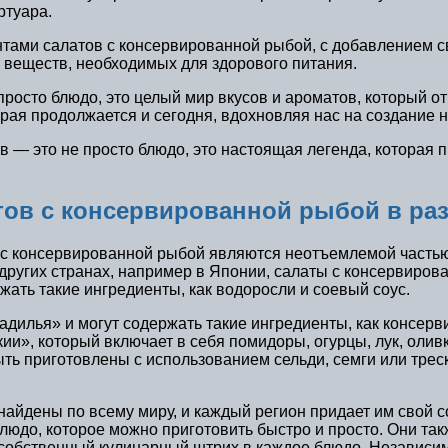
ртуара.
ми салатов с консервированной рыбой, с добавлением све
 веществ, необходимых для здорового питания.
просто блюдо, это целый мир вкусов и ароматов, который 
орая продолжается и сегодня, вдохновляя нас на создание 
ов — это не просто блюдо, это настоящая легенда, которая
тов с консервированной рыбой в ра
ы с консервированной рыбой являются неотъемлемой частью
 других странах, например в Японии, салаты с консервиро
ржать такие ингредиенты, как водоросли и соевый соус.
дилья» и могут содержать такие ингредиенты, как консерв
и», который включает в себя помидоры, огурцы, лук, оливк
ть приготовлены с использованием сельди, семги или треск
айдены по всему миру, и каждый регион придает им свой с
 блюдо, которое можно приготовить быстро и просто. Они т
обственный кулинарный штрих в каждое блюдо. Независимо