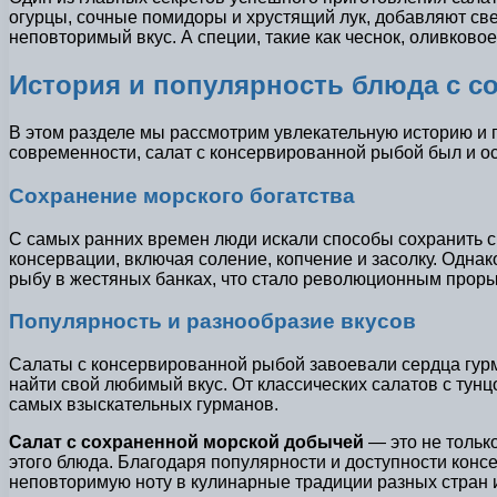
огурцы, сочные помидоры и хрустящий лук, добавляют свеж
неповторимый вкус. А специи, такие как чеснок, оливков
История и популярность блюда с 
В этом разделе мы рассмотрим увлекательную историю и 
современности, салат с консервированной рыбой был и о
Сохранение морского богатства
С самых ранних времен люди искали способы сохранить с
консервации, включая соление, копчение и засолку. Одн
рыбу в жестяных банках, что стало революционным проры
Популярность и разнообразие вкусов
Салаты с консервированной рыбой завоевали сердца гурм
найти свой любимый вкус. От классических салатов с тун
самых взыскательных гурманов.
Салат с сохраненной морской добычей
— это не тольк
этого блюда. Благодаря популярности и доступности конс
неповторимую ноту в кулинарные традиции разных стран и