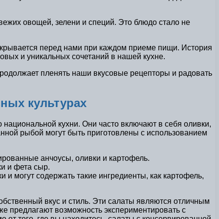
жих овощей, зелени и специй. Это блюдо стало не
открывается перед нами при каждом приеме пищи. История
новых и уникальных сочетаний в нашей кухне.
 продолжает пленять наши вкусовые рецепторы и радовать
зных культурах
 национальной кухни. Они часто включают в себя оливки,
ванной рыбой могут быть приготовлены с использованием
ированные анчоусы, оливки и картофель.
и и фета сыр.
и и могут содержать такие ингредиенты, как картофель,
обственный вкус и стиль. Эти салаты являются отличным
акже предлагают возможность экспериментировать с
 от того, где вы находитесь, салаты с консервированной