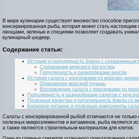
В мире кулинарии существует множество способов пригот
консервированная рыба, которая может стать настоящим 
овощами, зеленью и специями позволяет создавать уника
кулинарный шедевр.
Содержание статьи:
История и популярность блюда с сохраненным
Сохранение морского богатства
Популярность и разнообразие вкусов
История салата с консервами из морских делик
Откровение морской пучины
Восхождение салата с консервами из морс
Популярность и разнообразие салатов с конс
Полезные качества и питательность блюда со в
Белковое питание и полезные компоненты сала
Салаты с консервированной рыбой отличаются не только
полезных микроэлементов и витаминов, рыба является ист
а также являются строительным материалом для клеток.
Один из главных секретов успешного приготовления салат