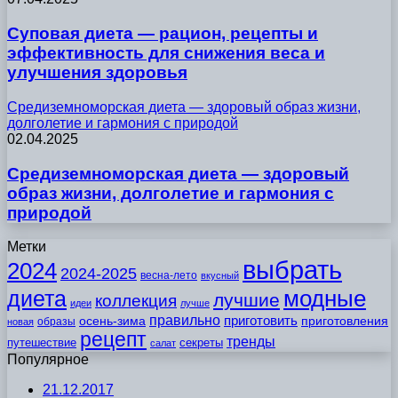
Суповая диета — рацион, рецепты и
эффективность для снижения веса и
улучшения здоровья
Средиземноморская диета — здоровый образ жизни,
долголетие и гармония с природой
02.04.2025
Средиземноморская диета — здоровый
образ жизни, долголетие и гармония с
природой
Метки
выбрать
2024
2024-2025
весна-лето
вкусный
модные
диета
лучшие
коллекция
идеи
лучше
правильно
приготовить
осень-зима
приготовления
образы
новая
рецепт
тренды
путешествие
секреты
салат
Популярное
21.12.2017