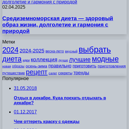
долголетие и гармония с природой
02.04.2025
Средиземноморская диета — здоровый
образ жизни, долголетие и гармония с
природой
Метки
выбрать
2024
2024-2025
весна-лето
вкусный
модные
диета
лучшие
коллекция
идеи
лучше
правильно
приготовить
осень-зима
приготовления
образы
новая
рецепт
тренды
путешествие
секреты
салат
Популярное
31.05.2018
Отдых в декабре. Куда поехать отдыхать в
декабре?
01.12.2017
Чем оттереть краску с одежды