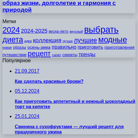
образ жизни, долголетие и гармония с
природой
Метки
выбрать
2024
2024-2025
весна-лето
вкусный
модные
диета
лучшие
коллекция
идеи
лучше
правильно
приготовить
осень-зима
приготовления
образы
новая
рецепт
тренды
путешествие
секреты
салат
Популярное
21.09.2017
Как сделать красивые брови?
05.12.2024
Как приготовить аппетитный и нежный шоколадный
торт на кипятке
25.01.2024
Свинина с сухофруктами — лучший рецепт для
праздничного ужина