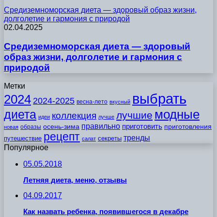
Средиземноморская диета — здоровый образ жизни,
долголетие и гармония с природой
02.04.2025
Средиземноморская диета — здоровый
образ жизни, долголетие и гармония с
природой
Метки
выбрать
2024
2024-2025
весна-лето
вкусный
модные
диета
лучшие
коллекция
идеи
лучше
правильно
приготовить
осень-зима
приготовления
образы
новая
рецепт
тренды
путешествие
секреты
салат
Популярное
05.05.2018
Летняя диета, меню, отзывы
04.09.2017
Как назвать ребенка, появившегося в декабре