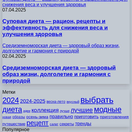
снижения веса и улучшения здоровья
07.04.2025
Суповая диета — рацион, рецепты и
эффективность для снижения веса и
улучшения здоровья
Средиземноморская диета — здоровый образ жизни,
долголетие и гармония с природой
02.04.2025
Средиземноморская диета — здоровый
образ жизни, долголетие и гармония с
природой
Метки
выбрать
2024
2024-2025
весна-лето
вкусный
модные
диета
лучшие
коллекция
идеи
лучше
правильно
приготовить
осень-зима
приготовления
образы
новая
рецепт
тренды
путешествие
секреты
салат
Популярное