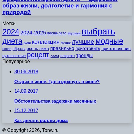
образ жизни, долголетие и гармония с
природой
Метки
выбрать
2024
2024-2025
весна-лето
вкусный
модные
диета
лучшие
коллекция
идеи
лучше
правильно
приготовить
осень-зима
приготовления
образы
новая
рецепт
тренды
путешествие
секреты
салат
Популярное
30.06.2018
Отдых в июне. Где отдохнуть в июне?
14.09.2017
Обстоятельства задержки месячных
15.12.2017
Как делать роллы дома
© Copyright 2026, Tonw.ru