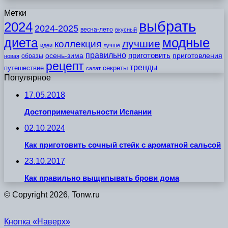
Метки
выбрать
2024
2024-2025
весна-лето
вкусный
модные
диета
лучшие
коллекция
идеи
лучше
правильно
приготовить
осень-зима
приготовления
образы
новая
рецепт
тренды
путешествие
секреты
салат
Популярное
17.05.2018
Достопримечательности Испании
02.10.2024
Как приготовить сочный стейк с ароматной сальсой
23.10.2017
Как правильно выщипывать брови дома
© Copyright 2026, Tonw.ru
Кнопка «Наверх»