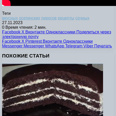
Теги
вкусных
осетинских
пирогов
рецепты
сочных
27.11.2023
0
Время чтения: 2 мин.
Facebook
X
Вконтакте
Одноклассники
Поделиться через
электронную почту
Facebook
X
Pinterest
Вконтакте
Одноклассники
Messenger
Messenger
WhatsApp
Telegram
Viber
Печатать
ПОХОЖИЕ СТАТЬИ