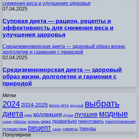
снижения веса и улучшения здоровья
07.04.2025
Суповая диета — рацион, рецепты и
эффективность для снижения веса и
улучшения здоровья
Средиземноморская диета — здоровый образ жизни,
долголетие и гармония с природой
02.04.2025
Средиземноморская диета — здоровый
образ жизни, долголетие и гармония с
природой
Метки
выбрать
2024
2024-2025
весна-лето
вкусный
модные
диета
лучшие
коллекция
идеи
лучше
правильно
приготовить
осень-зима
приготовления
образы
новая
рецепт
тренды
путешествие
секреты
салат
Популярное