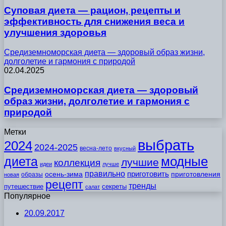
Суповая диета — рацион, рецепты и
эффективность для снижения веса и
улучшения здоровья
Средиземноморская диета — здоровый образ жизни,
долголетие и гармония с природой
02.04.2025
Средиземноморская диета — здоровый
образ жизни, долголетие и гармония с
природой
Метки
выбрать
2024
2024-2025
весна-лето
вкусный
модные
диета
лучшие
коллекция
идеи
лучше
правильно
приготовить
осень-зима
приготовления
образы
новая
рецепт
тренды
путешествие
секреты
салат
Популярное
20.09.2017