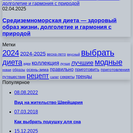
долголетие и гармония с природой
02.04.2025
Средиземноморская диета — здоровый
образ жизни, долголетие и гармония с
природой
Метки
выбрать
2024
2024-2025
весна-лето
вкусный
модные
диета
лучшие
коллекция
идеи
лучше
правильно
приготовить
осень-зима
приготовления
образы
новая
рецепт
тренды
путешествие
секреты
салат
Популярное
08.08.2022
Вид на жительство Швейцария
07.03.2018
Как выбрать подушку для сна
15.12.2025