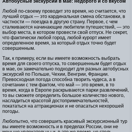
Автобусные экскурсии в мае: недорого и со вкусом
Любой по-своему проводит это время, но считается, что
лучший отдых — это кардинальная смена обстановки, в
частности — поездка в другую страну. Первое, с чем
сталкиваются начинающие любители путешествий, — это
выбор места, в котором провести свой отпуск. Не секрет,
что фактически любой город, любой курорт имеет
определенное время, за который отдых точно будет
совершенным.
Так, к примеру, если вы имеете возможность выбрать
время для своего отпуска, то совершенным будет отдых
в мае, он замечательно подходит для разных автобусных
экскурсий по Польше, Чехии, Венгрии, Франции.
Превосходная погода способна творить чудеса, а в
сочетании с тем фактом, что май — это время, в то
время, когда в Европе раскрываются парки развлечений,
то вы сможете определить большое количество нового,
насладиться красотой достопримечательностей,
покататься на аттракционах и не опасаться нехорошей
погоды.
Любопытно, что совершить красивый экскурсионный тур
вы имеете возможность и в пределах России, они не
меньше увлекательны и, в это же время, не столь