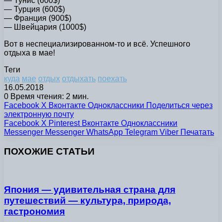
— Тунис (600$)
— Турция (600$)
— Франция (900$)
— Швейцария (1000$)
Вот в неспециализированном-то и всё. Успешного
отдыха в мае!
Теги
куда
мае
отдых
отдыхать
поехать
16.05.2018
0
Время чтения: 2 мин.
Facebook
X
Вконтакте
Одноклассники
Поделиться через
электронную почту
Facebook
X
Pinterest
Вконтакте
Одноклассники
Messenger
Messenger
WhatsApp
Telegram
Viber
Печатать
ПОХОЖИЕ СТАТЬИ
Япония — удивительная страна для
путешествий — культура, природа,
гастрономия