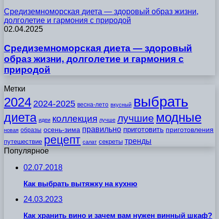
Средиземноморская диета — здоровый образ жизни,
долголетие и гармония с природой
02.04.2025
Средиземноморская диета — здоровый
образ жизни, долголетие и гармония с
природой
Метки
выбрать
2024
2024-2025
весна-лето
вкусный
модные
диета
лучшие
коллекция
идеи
лучше
правильно
приготовить
осень-зима
приготовления
образы
новая
рецепт
тренды
путешествие
секреты
салат
Популярное
02.07.2018
Как выбрать вытяжку на кухню
24.03.2023
Как хранить вино и зачем вам нужен винный шкаф?