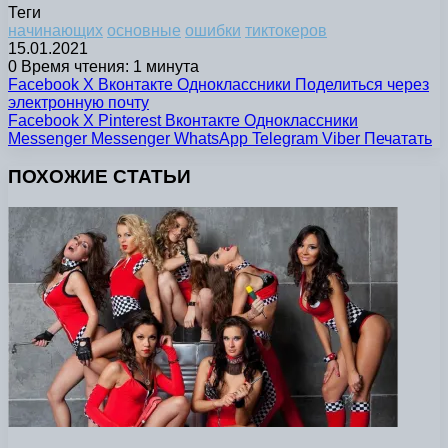
Теги
начинающих
основные
ошибки
тиктокеров
15.01.2021
0
Время чтения: 1 минута
Facebook
X
Вконтакте
Одноклассники
Поделиться через
электронную почту
Facebook
X
Pinterest
Вконтакте
Одноклассники
Messenger
Messenger
WhatsApp
Telegram
Viber
Печатать
ПОХОЖИЕ СТАТЬИ