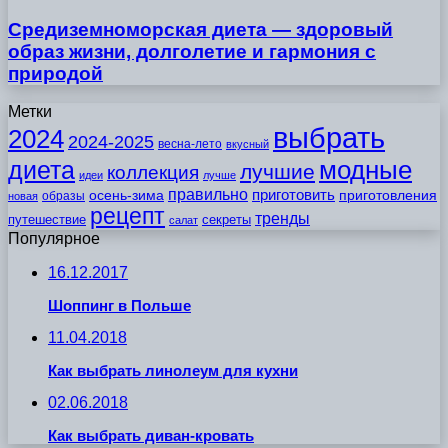
Средиземноморская диета — здоровый
образ жизни, долголетие и гармония с
природой
Метки
выбрать
2024
2024-2025
весна-лето
вкусный
модные
диета
лучшие
коллекция
идеи
лучше
правильно
приготовить
осень-зима
приготовления
образы
новая
рецепт
тренды
путешествие
секреты
салат
Популярное
16.12.2017
Шоппинг в Польше
11.04.2018
Как выбрать линолеум для кухни
02.06.2018
Как выбрать диван-кровать