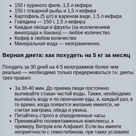
150 г куриного филе, 1,5 л кефира
150 г отварной рыбы и 1,5 л кефира
Картофель (5 шт) в вареном виде, 1,5 л кефира
Говядина — 150 г, 1,5 л кефира
Каждые овощи и фрукты (за исключением
винограда и банана) — любое количество
Кефир в любом количестве
Минеральная вода — неограниченно.
Верная диета: как похудеть на 5 кг за месяц
Похудеть за 30 дней на 4-5 килограммов более чем
реально — необходимо только придерживаться т.н. диеты
трех правил:
За 30-40 мин. До приема пищи постоянно
выпивайте стакан чистой воды. Также, необходимо
выпивать воду и по окончании еды, и, каждый раз, в
то время, когда появится желание имеется, не
считая завтрака, обеда и ужина.
Питайтесь строго в определенные часы.
Принимайте поливитаминные комплексы, к
примеру, Витрум или Алфавит. Если вы имеете
неприятности с гемоглобином, при таких условиях