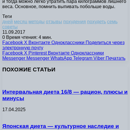
и тогда можно легко утратить пара килограммов лишнего
веса. Основное, помнить выпивать побольше воды.
Теги
дней
месяц
методы
отзывы
похудения
похудеть
семь
советы
11.09.2017
0
Время чтения: 4 мин.
Facebook
X
Вконтакте
Одноклассники
Поделиться через
электронную почту
Facebook
X
Pinterest
Вконтакте
Одноклассники
Messenger
Messenger
WhatsApp
Telegram
Viber
Печатать
ПОХОЖИЕ СТАТЬИ
Интервальная диета 16/8 — рацион, плюсы и
минусы
17.04.2025
Японская диета — культурное наследие и