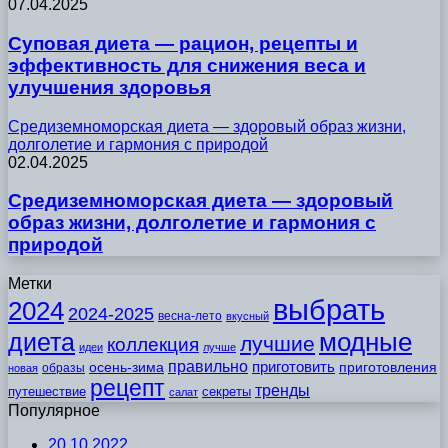
07.04.2025
Суповая диета — рацион, рецепты и
эффективность для снижения веса и
улучшения здоровья
Средиземноморская диета — здоровый образ жизни,
долголетие и гармония с природой
02.04.2025
Средиземноморская диета — здоровый
образ жизни, долголетие и гармония с
природой
Метки
выбрать
2024
2024-2025
весна-лето
вкусный
модные
диета
лучшие
коллекция
идеи
лучше
правильно
приготовить
осень-зима
приготовления
образы
новая
рецепт
тренды
путешествие
секреты
салат
Популярное
20.10.2022