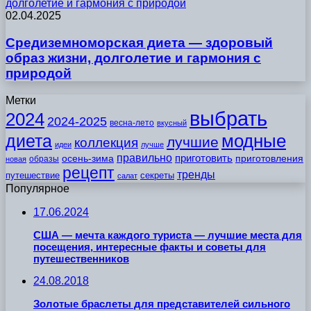
долголетие и гармония с природой
02.04.2025
Средиземноморская диета — здоровый
образ жизни, долголетие и гармония с
природой
Метки
выбрать
2024
2024-2025
весна-лето
вкусный
модные
диета
лучшие
коллекция
идеи
лучше
правильно
приготовить
осень-зима
приготовления
образы
новая
рецепт
тренды
путешествие
секреты
салат
Популярное
17.06.2024
США — мечта каждого туриста — лучшие места для
посещения, интересные факты и советы для
путешественников
24.08.2018
Золотые браслеты для представителей сильного