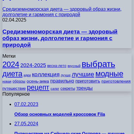
Средиземноморская диета — здоровый образ жизни,
долголетие и гармония с природой
02.04.2025
Средиземноморская диета — здоровый
образ жизни, долголетие и гармония с
природой
Метки
выбрать
2024
2024-2025
весна-лето
вкусный
модные
диета
лучшие
коллекция
идеи
лучше
правильно
приготовить
осень-зима
приготовления
образы
новая
рецепт
тренды
путешествие
секреты
салат
Популярное
07.02.2023
Обзор основных моделей кроссовок Fila
27.05.2024
Путешествие на Сейшельские Острова — лучшие