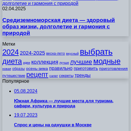
долголетие и гармония с природой
02.04.2025
Средиземноморская диета — здоровый
образ жизни, долголетие и гармония с
природой
Метки
выбрать
2024
2024-2025
весна-лето
вкусный
модные
диета
лучшие
коллекция
идеи
лучше
правильно
приготовить
осень-зима
приготовления
образы
новая
рецепт
тренды
путешествие
секреты
салат
Популярное
05.08.2024
Южная Африка — лучшие места для туризма,
сафари, культура и природа
19.07.2023
Спрос и цены на однушки в Москве