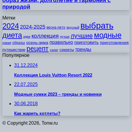
образ жизни, долголетие и гармония с
природой
Метки
выбрать
2024
2024-2025
весна-лето
вкусный
модные
диета
лучшие
коллекция
идеи
лучше
правильно
приготовить
осень-зима
приготовления
образы
новая
рецепт
тренды
путешествие
секреты
салат
Популярное
31.12.2024
Коллекция Louis Vuitton Resort 2022
22.07.2025
Модные сумки 2023 – тренды и новинки
30.06.2018
Как жарить котлеты?
© Copyright 2026, Tonw.ru