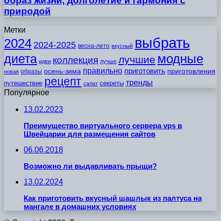
образ жизни, долголетие и гармония с
природой
Метки
выбрать
2024
2024-2025
весна-лето
вкусный
модные
диета
лучшие
коллекция
идеи
лучше
правильно
приготовить
осень-зима
приготовления
образы
новая
рецепт
тренды
путешествие
секреты
салат
Популярное
13.02.2023
Преимущество виртуального сервера vps в
Швейцарии для размещения сайтов
06.06.2018
Возможно ли выдавливать прыщи?
13.02.2024
Как приготовить вкусный шашлык из палтуса на
мангале в домашних условиях