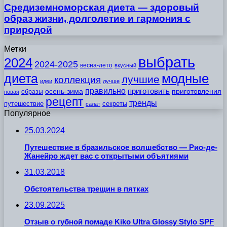
Средиземноморская диета — здоровый
образ жизни, долголетие и гармония с
природой
Метки
выбрать
2024
2024-2025
весна-лето
вкусный
модные
диета
лучшие
коллекция
идеи
лучше
правильно
приготовить
осень-зима
приготовления
образы
новая
рецепт
тренды
путешествие
секреты
салат
Популярное
25.03.2024
Путешествие в бразильское волшебство — Рио-де-
Жанейро ждет вас с открытыми объятиями
31.03.2018
Обстоятельства трещин в пятках
23.09.2025
Отзыв о губной помаде Kiko Ultra Glossy Stylo SPF