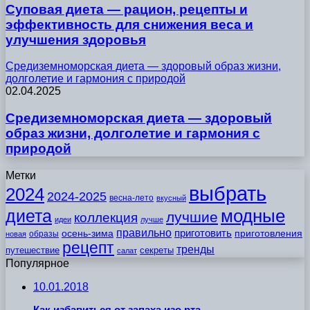
Суповая диета — рацион, рецепты и
эффективность для снижения веса и
улучшения здоровья
Средиземноморская диета — здоровый образ жизни,
долголетие и гармония с природой
02.04.2025
Средиземноморская диета — здоровый
образ жизни, долголетие и гармония с
природой
Метки
выбрать
2024
2024-2025
весна-лето
вкусный
модные
диета
лучшие
коллекция
идеи
лучше
правильно
приготовить
осень-зима
приготовления
образы
новая
рецепт
тренды
путешествие
секреты
салат
Популярное
10.01.2018
Как избавиться от запаха изо рта