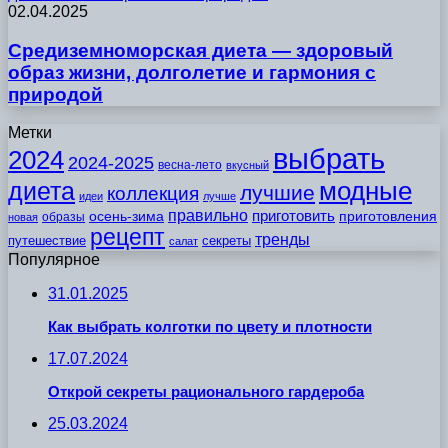
02.04.2025
Средиземноморская диета — здоровый
образ жизни, долголетие и гармония с
природой
Метки
выбрать
2024
2024-2025
весна-лето
вкусный
модные
диета
лучшие
коллекция
идеи
лучше
правильно
приготовить
осень-зима
приготовления
образы
новая
рецепт
тренды
путешествие
секреты
салат
Популярное
31.01.2025
Как выбрать колготки по цвету и плотности
17.07.2024
Открой секреты рационального гардероба
25.03.2024