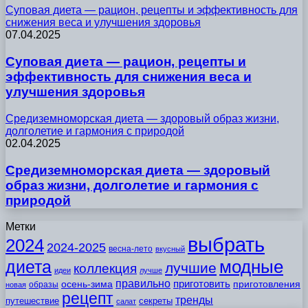
Суповая диета — рацион, рецепты и эффективность для
снижения веса и улучшения здоровья
07.04.2025
Суповая диета — рацион, рецепты и
эффективность для снижения веса и
улучшения здоровья
Средиземноморская диета — здоровый образ жизни,
долголетие и гармония с природой
02.04.2025
Средиземноморская диета — здоровый
образ жизни, долголетие и гармония с
природой
Метки
выбрать
2024
2024-2025
весна-лето
вкусный
модные
диета
лучшие
коллекция
идеи
лучше
правильно
приготовить
осень-зима
приготовления
образы
новая
рецепт
тренды
путешествие
секреты
салат