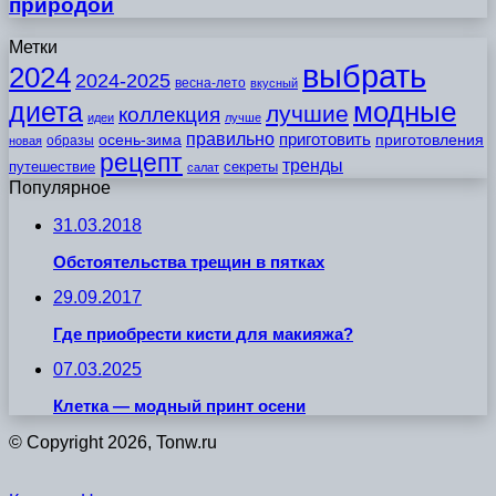
природой
Метки
выбрать
2024
2024-2025
весна-лето
вкусный
модные
диета
лучшие
коллекция
идеи
лучше
правильно
приготовить
осень-зима
приготовления
образы
новая
рецепт
тренды
путешествие
секреты
салат
Популярное
31.03.2018
Обстоятельства трещин в пятках
29.09.2017
Где приобрести кисти для макияжа?
07.03.2025
Клетка — модный принт осени
© Copyright 2026, Tonw.ru