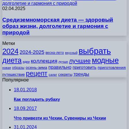
долголетие и гармония с природой
02.04.2025
Средиземноморская диета — здоровый
образ жизни, долголетие и гармония с
природой
Метки
выбрать
2024
2024-2025
весна-лето
вкусный
модные
диета
лучшие
коллекция
идеи
лучше
правильно
приготовить
осень-зима
приготовления
образы
новая
рецепт
тренды
путешествие
секреты
салат
Популярное
18.01.2018
Как погладить рубаху
18.09.2017
Что привезти из Чехии. Сувениры из Чехии
31.01.2024