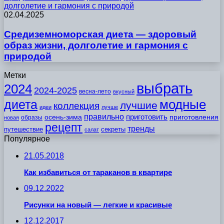
долголетие и гармония с природой
02.04.2025
Средиземноморская диета — здоровый
образ жизни, долголетие и гармония с
природой
Метки
выбрать
2024
2024-2025
весна-лето
вкусный
модные
диета
лучшие
коллекция
идеи
лучше
правильно
приготовить
осень-зима
приготовления
образы
новая
рецепт
тренды
путешествие
секреты
салат
Популярное
21.05.2018
Как избавиться от тараканов в квартире
09.12.2022
Рисунки на новый — легкие и красивые
12.12.2017