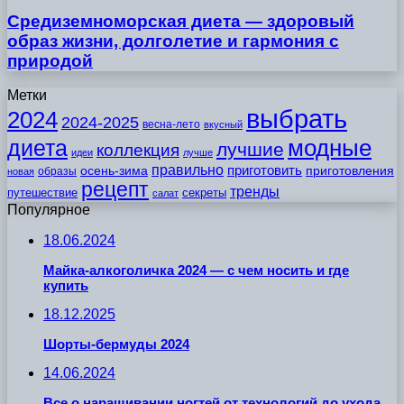
Средиземноморская диета — здоровый
образ жизни, долголетие и гармония с
природой
Метки
выбрать
2024
2024-2025
весна-лето
вкусный
модные
диета
лучшие
коллекция
идеи
лучше
правильно
приготовить
осень-зима
приготовления
образы
новая
рецепт
тренды
путешествие
секреты
салат
Популярное
18.06.2024
Майка-алкоголичка 2024 — с чем носить и где
купить
18.12.2025
Шорты-бермуды 2024
14.06.2024
Все о наращивании ногтей от технологий до ухода