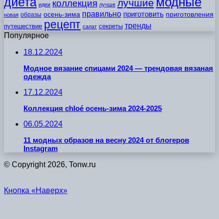
модные
диета
лучшие
коллекция
идеи
лучше
правильно
приготовить
осень-зима
приготовления
образы
новая
рецепт
тренды
путешествие
секреты
салат
Популярное
18.12.2024
Модное вязание спицами 2024 — трендовая вязаная
одежда
17.12.2024
Коллекция chloé осень-зима 2024-2025
06.05.2024
11 модных образов на весну 2024 от блогеров
Instagram
© Copyright 2026, Tonw.ru
Кнопка «Наверх»