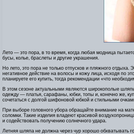
Лето — это пора, в то время, когда любая модница пытае
бусы, колье, браслеты и другие украшения.
Но лето, это пора не только отпусков и пляжного отдыха.
негативное действие на волосы и кожу лица, исходя по это
планируете его купить, тогда рекомендации «что необходим
В этом сезоне актуальными являются широкополые шляпы 
одежду — платья, сарафаны, юбки, топы и, конечно же, к
сочетаться с долгой шифоновой юбкой и стильными очками
При выборе головного убора обращайте внимание на мате
соломки. Такие изделия владеют красивой воздухопроница
и содействовать получению солнечного удара.
Летняя шляпа не должна через чур хорошо обхватывать го