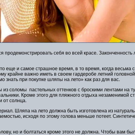
тся продемонстрировать себя во всей красе. Законченность
 Это еще и самое страшное время, в то время, когда весьма
му крайне важно иметь в своем гардеробе летний головной у
о знать при покупке шляпы на лето» как раз для вас.
из соломы пастельных оттенков с броскими лентами на ту
упальники. Кроме этого для пляжного отдыха незаменимой с
 от солнца.
риал. Шляпа на лето должна быть изготовлена из натураль
емостью, исходя по этому голова меньше потеет. Синтетиче
лову, но и болтаться кроме этого не должна. Чтобы вам б