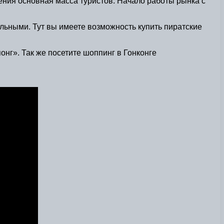
ения основная масса туристов. Начало работы рынка с
ельными. Тут вы имеете возможность купить пиратские
онг». Так же посетите шоппинг в Гонконге