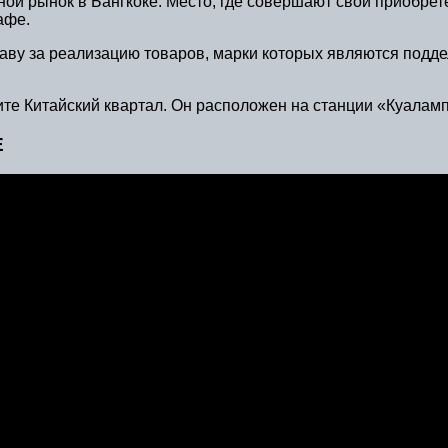
ой рынок в Бангкоке. Место, где совершают свои приобрет
афе.
славу за реализацию товаров, марки которых являются подд
ите Китайский квартал. Он расположен на станции «Куаламп
Е