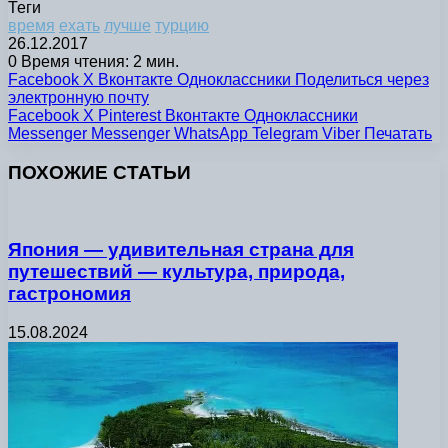
Теги
время
ехать
лучше
турцию
26.12.2017
0
Время чтения: 2 мин.
Facebook
X
Вконтакте
Одноклассники
Поделиться через
электронную почту
Facebook
X
Pinterest
Вконтакте
Одноклассники
Messenger
Messenger
WhatsApp
Telegram
Viber
Печатать
ПОХОЖИЕ СТАТЬИ
Япония — удивительная страна для
путешествий — культура, природа,
гастрономия
15.08.2024