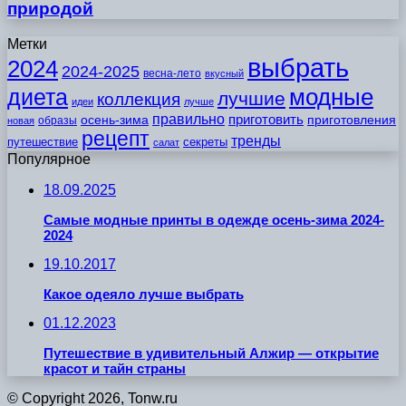
природой
Метки
выбрать
2024
2024-2025
весна-лето
вкусный
модные
диета
лучшие
коллекция
идеи
лучше
правильно
приготовить
осень-зима
приготовления
образы
новая
рецепт
тренды
путешествие
секреты
салат
Популярное
18.09.2025
Самые модные принты в одежде осень-зима 2024-
2024
19.10.2017
Какое одеяло лучше выбрать
01.12.2023
Путешествие в удивительный Алжир — открытие
красот и тайн страны
© Copyright 2026, Tonw.ru