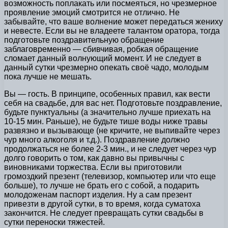
возможность поплакать или посмеяться, но чрезмерное
проявление эмоций смотрится не отлично. Не
забывайте, что ваше волнение может передаться жениху
и невесте. Если вы не владеете талантом оратора, тогда
подготовьте поздравительную обращение
заблаговременно — сбивчивая, робкая обращение
сломает данный волнующий момент. И не следует в
данный сутки чрезмерно опекать своё чадо, молодым
пока лучше не мешать.
Вы — гость. В принципе, особенных правил, как вести
себя на свадьбе, для вас нет. Подготовьте поздравление,
будьте пунктуальны (а значительно лучше приехать на
10-15 мин. Раньше), не будьте тише воды ниже травы
развязно и вызывающе (не кричите, не выпивайте через
чур много алкоголя и т.д.). Поздравление должно
продолжаться не более 2-3 мин., и не следует через чур
долго говорить о том, как давно вы привычны с
виновниками торжества. Если вы приготовили
громоздкий презент (телевизор, компьютер или что еще
больше), то лучше не брать его с собой, а подарить
молодоженам паспорт изделия. Ну а сам презент
привезти в другой сутки, в то время, когда суматоха
закончится. Не следует превращать сутки свадьбы в
сутки переноски тяжестей.