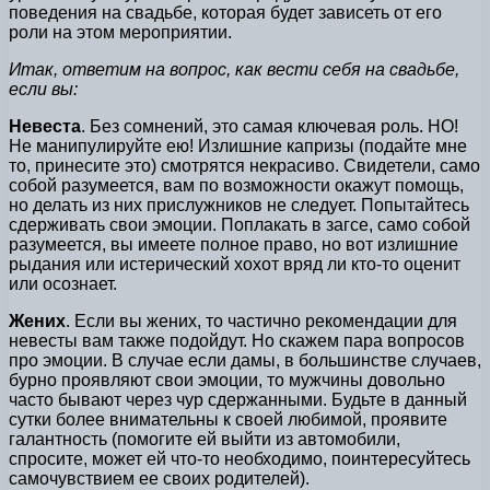
поведения на свадьбе, которая будет зависеть от его
роли на этом мероприятии.
Итак, ответим на вопрос, как вести себя на свадьбе,
если вы:
Невеста
. Без сомнений, это самая ключевая роль. НО!
Не манипулируйте ею! Излишние капризы (подайте мне
то, принесите это) смотрятся некрасиво. Свидетели, само
собой разумеется, вам по возможности окажут помощь,
но делать из них прислужников не следует. Попытайтесь
сдерживать свои эмоции. Поплакать в загсе, само собой
разумеется, вы имеете полное право, но вот излишние
рыдания или истерический хохот вряд ли кто-то оценит
или осознает.
Жених
. Если вы жених, то частично рекомендации для
невесты вам также подойдут. Но скажем пара вопросов
про эмоции. В случае если дамы, в большинстве случаев,
бурно проявляют свои эмоции, то мужчины довольно
часто бывают через чур сдержанными. Будьте в данный
сутки более внимательны к своей любимой, проявите
галантность (помогите ей выйти из автомобили,
спросите, может ей что-то необходимо, поинтересуйтесь
самочувствием ее своих родителей).