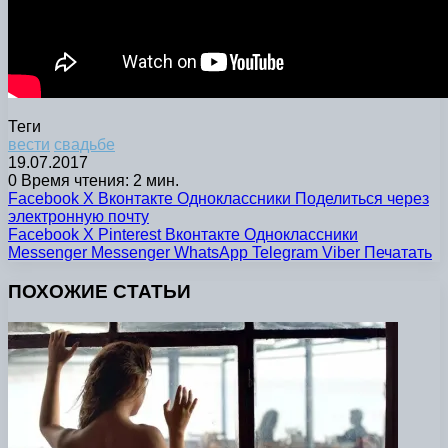
Теги
вести
свадьбе
19.07.2017
0
Время чтения: 2 мин.
Facebook
X
Вконтакте
Одноклассники
Поделиться через
электронную почту
Facebook
X
Pinterest
Вконтакте
Одноклассники
Messenger
Messenger
WhatsApp
Telegram
Viber
Печатать
ПОХОЖИЕ СТАТЬИ