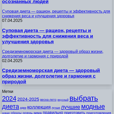
осознанных людей
Суповая диета — рацион, рецепты и эффективность для
снижения веса и улучшения здоровья
07.04.2025
Суповая диета — рацион, рецепты и
эффективность для снижения веса и
улучшения здоровья
Средиземноморская диета — здоровый образ жизни,
долголетие и гармония с природой
02.04.2025
Средиземноморская диета — здоровый
образ жизни, долголетие и гармония с
природой
Метки
выбрать
2024
2024-2025
весна-лето
вкусный
модные
диета
лучшие
коллекция
идеи
лучше
правильно
приготовить
осень-зима
приготовления
образы
новая