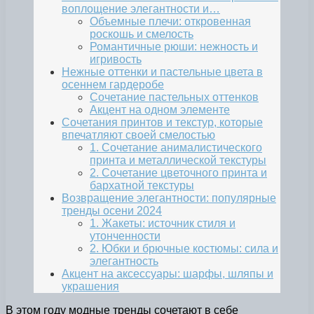
воплощение элегантности и…
Объемные плечи: откровенная
роскошь и смелость
Романтичные рюши: нежность и
игривость
Нежные оттенки и пастельные цвета в
осеннем гардеробе
Сочетание пастельных оттенков
Акцент на одном элементе
Сочетания принтов и текстур, которые
впечатляют своей смелостью
1. Сочетание анималистического
принта и металлической текстуры
2. Сочетание цветочного принта и
бархатной текстуры
Возвращение элегантности: популярные
тренды осени 2024
1. Жакеты: источник стиля и
утонченности
2. Юбки и брючные костюмы: сила и
элегантность
Акцент на аксессуары: шарфы, шляпы и
украшения
В этом году модные тренды сочетают в себе