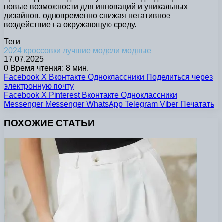
новые возможности для инноваций и уникальных
дизайнов, одновременно снижая негативное
воздействие на окружающую среду.
Теги
2024
кроссовки
лучшие
модели
модные
17.07.2025
0
Время чтения: 8 мин.
Facebook
X
Вконтакте
Одноклассники
Поделиться через
электронную почту
Facebook
X
Pinterest
Вконтакте
Одноклассники
Messenger
Messenger
WhatsApp
Telegram
Viber
Печатать
ПОХОЖИЕ СТАТЬИ